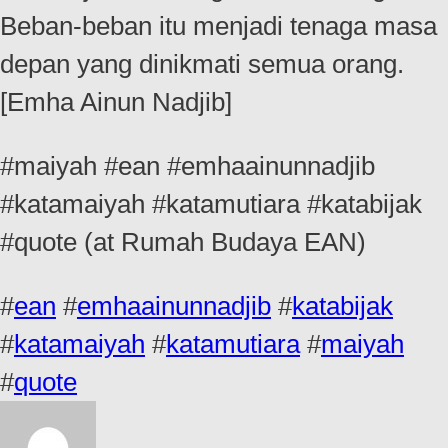
Beban-beban itu menjadi tenaga masa
depan yang dinikmati semua orang.
[Emha Ainun Nadjib]
#maiyah #ean #emhaainunnadjib
#katamaiyah #katamutiara #katabijak
#quote (at Rumah Budaya EAN)
#
ean
#
emhaainunnadjib
#
katabijak
#
katamaiyah
#
katamutiara
#
maiyah
#
quote