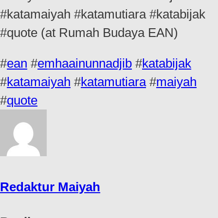
#katamaiyah #katamutiara #katabijak
#quote (at Rumah Budaya EAN)
#
ean
#
emhaainunnadjib
#
katabijak
#
katamaiyah
#
katamutiara
#
maiyah
#
quote
Redaktur Maiyah