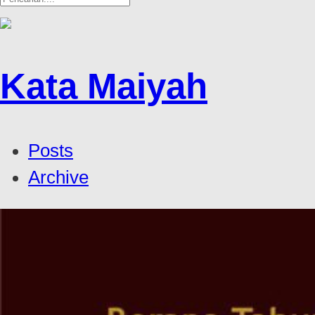
Kata Maiyah
Posts
Archive