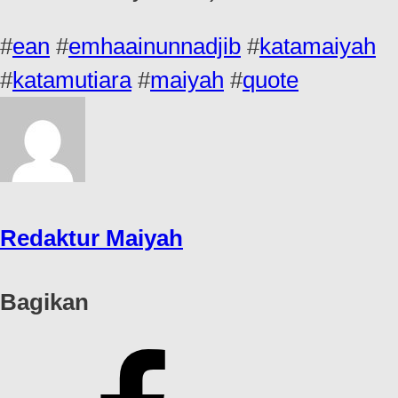
#
ean
#
emhaainunnadjib
#
katamaiyah
#
katamutiara
#
maiyah
#
quote
Redaktur Maiyah
Bagikan