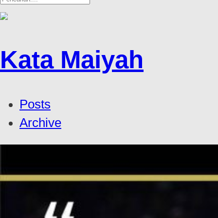
Kata Maiyah
Posts
Archive