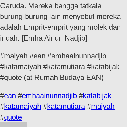
Garuda. Mereka bangga tatkala
burung-burung lain menyebut mereka
adalah Emprit-emprit yang molek dan
indah. [Emha Ainun Nadjib]
#maiyah #ean #emhaainunnadjib
#katamaiyah #katamutiara #katabijak
#quote (at Rumah Budaya EAN)
#
ean
#
emhaainunnadjib
#
katabijak
#
katamaiyah
#
katamutiara
#
maiyah
#
quote