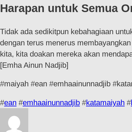
Harapan untuk Semua O
Tidak ada sedikitpun kebahagiaan untu
dengan terus menerus membayangkan d
kita, kita doakan mereka akan mendap
[Emha Ainun Nadjib]
#maiyah #ean #emhaainunnadjib #kata
#
ean
#
emhaainunnadjib
#
katamaiyah
#