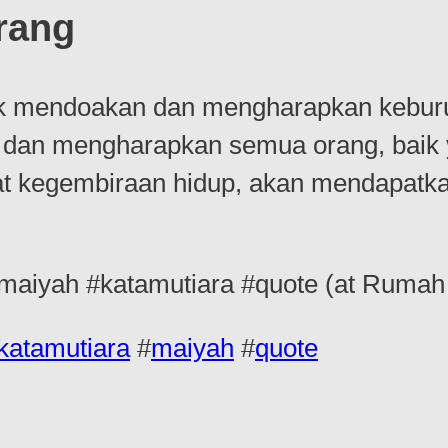
rang
k mendoakan dan mengharapkan keburuka
an mengharapkan semua orang, baik y
at kegembiraan hidup, akan mendapatka
maiyah #katamutiara #quote (at Ruma
katamutiara
#
maiyah
#
quote