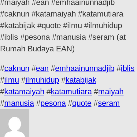
#maiyah #ean #emhaainunnadjib
#caknun #katamaiyah #katamutiara
#katabijak #quote #ilmu #ilmuhidup
#iblis #pesona #manusia #seram (at
Rumah Budaya EAN)
#
caknun
#
ean
#
emhaainunnadjib
#
iblis
#
ilmu
#
ilmuhidup
#
katabijak
#
katamaiyah
#
katamutiara
#
maiyah
#
manusia
#
pesona
#
quote
#
seram