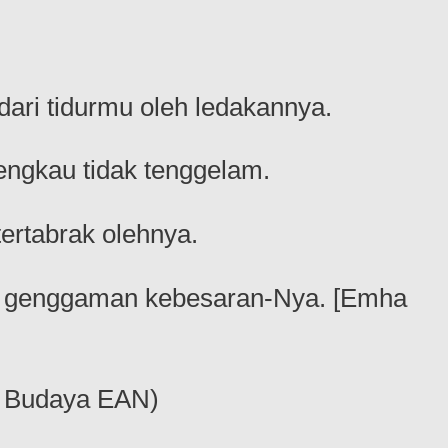
ari tidurmu oleh ledakannya.
engkau tidak tenggelam.
tertabrak olehnya.
 di genggaman kebesaran-Nya. [Emha
h Budaya EAN)