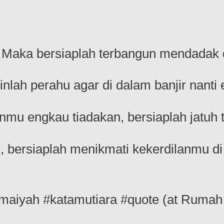
 Maka bersiaplah terbangun mendadak d
lah perahu agar di dalam banjir nanti 
anmu engkau tiadakan, bersiaplah jatuh 
n, bersiaplah menikmati kekerdilanmu
maiyah #katamutiara #quote (at Ruma