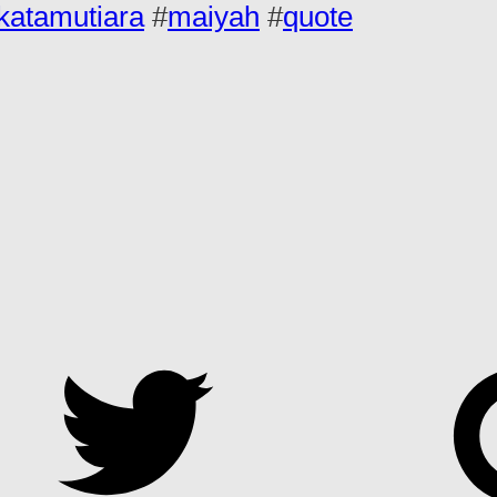
katamutiara
#
maiyah
#
quote