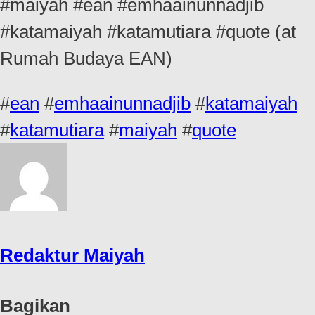
#maiyah #ean #emhaainunnadjib
#katamaiyah #katamutiara #quote (at
Rumah Budaya EAN)
#
ean
#
emhaainunnadjib
#
katamaiyah
#
katamutiara
#
maiyah
#
quote
Redaktur Maiyah
Bagikan