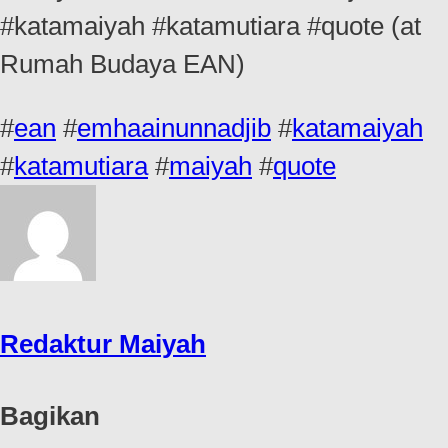
#katamaiyah #katamutiara #quote (at
Rumah Budaya EAN)
#
ean
#
emhaainunnadjib
#
katamaiyah
#
katamutiara
#
maiyah
#
quote
Redaktur Maiyah
Bagikan