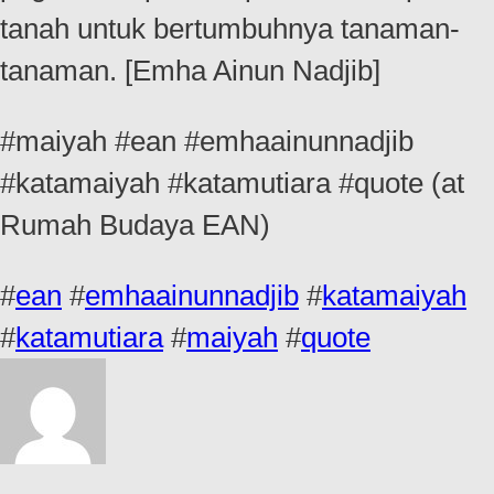
tanah untuk bertumbuhnya tanaman-
tanaman. [Emha Ainun Nadjib]
#maiyah #ean #emhaainunnadjib
#katamaiyah #katamutiara #quote (at
Rumah Budaya EAN)
#
ean
#
emhaainunnadjib
#
katamaiyah
#
katamutiara
#
maiyah
#
quote