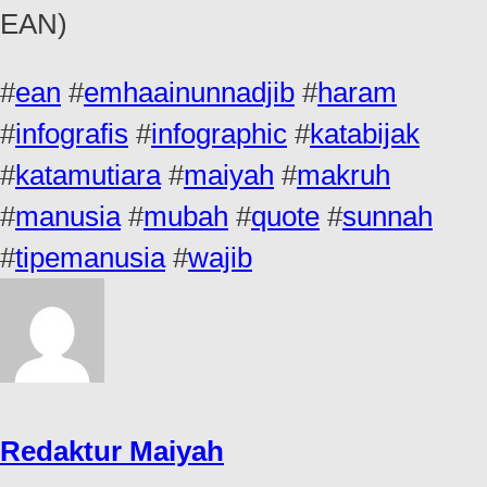
EAN)
#
ean
#
emhaainunnadjib
#
haram
#
infografis
#
infographic
#
katabijak
#
katamutiara
#
maiyah
#
makruh
#
manusia
#
mubah
#
quote
#
sunnah
#
tipemanusia
#
wajib
Redaktur Maiyah