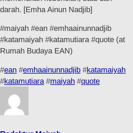
darah. [Emha Ainun Nadjib]
#maiyah #ean #emhaainunnadjib
#katamaiyah #katamutiara #quote (at
Rumah Budaya EAN)
#
ean
#
emhaainunnadjib
#
katamaiyah
#
katamutiara
#
maiyah
#
quote