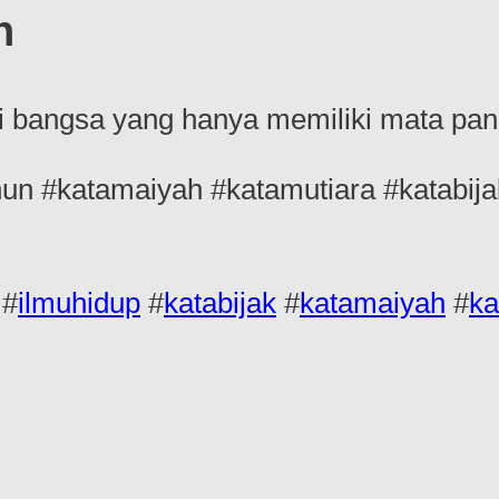
n
gi bangsa yang hanya memiliki mata pa
n #katamaiyah #katamutiara #katabija
#
ilmuhidup
#
katabijak
#
katamaiyah
#
ka