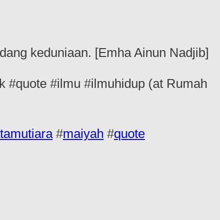
ndang keduniaan. [Emha Ainun Nadjib]
k #quote #ilmu #ilmuhidup (at Rumah
tamutiara
#
maiyah
#
quote