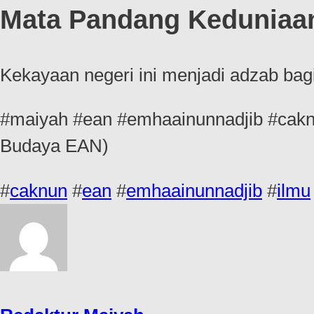
Mata Pandang Keduniaa
Kekayaan negeri ini menjadi adzab ba
#maiyah #ean #emhaainunnadjib #caknu
Budaya EAN)
#
caknun
#
ean
#
emhaainunnadjib
#
ilmu