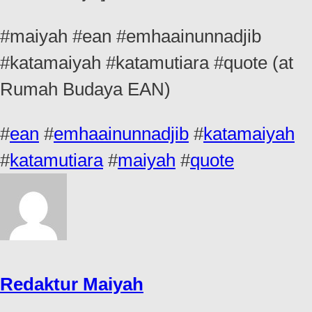
#maiyah #ean #emhaainunnadjib
#katamaiyah #katamutiara #quote (at
Rumah Budaya EAN)
#
ean
#
emhaainunnadjib
#
katamaiyah
#
katamutiara
#
maiyah
#
quote
Redaktur Maiyah