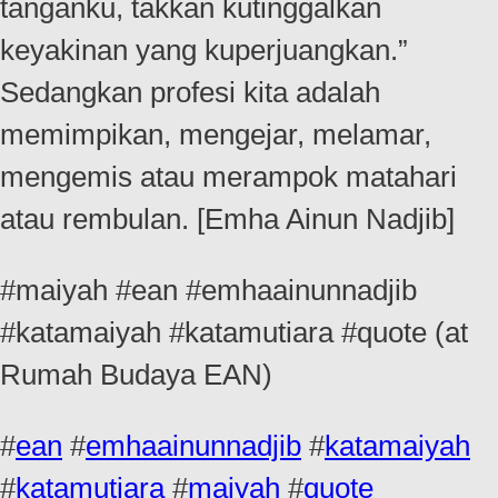
tanganku, takkan kutinggalkan
keyakinan yang kuperjuangkan.”
Sedangkan profesi kita adalah
memimpikan, mengejar, melamar,
mengemis atau merampok matahari
atau rembulan. [Emha Ainun Nadjib]
#maiyah #ean #emhaainunnadjib
#katamaiyah #katamutiara #quote (at
Rumah Budaya EAN)
#
ean
#
emhaainunnadjib
#
katamaiyah
#
katamutiara
#
maiyah
#
quote