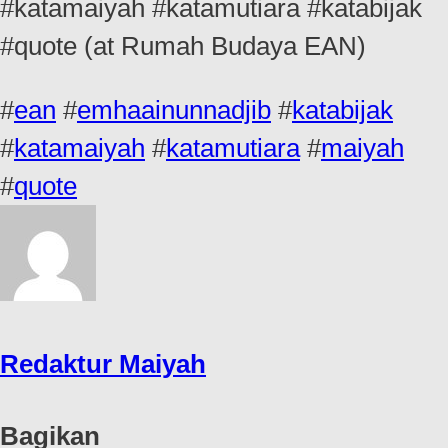
#katamaiyah #katamutiara #katabijak
#quote (at Rumah Budaya EAN)
#
ean
#
emhaainunnadjib
#
katabijak
#
katamaiyah
#
katamutiara
#
maiyah
#
quote
Redaktur Maiyah
Bagikan