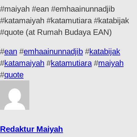
#maiyah #ean #emhaainunnadjib
#katamaiyah #katamutiara #katabijak
#quote (at Rumah Budaya EAN)
#
ean
#
emhaainunnadjib
#
katabijak
#
katamaiyah
#
katamutiara
#
maiyah
#
quote
Redaktur Maiyah