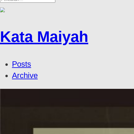
Kata Maiyah
Posts
Archive