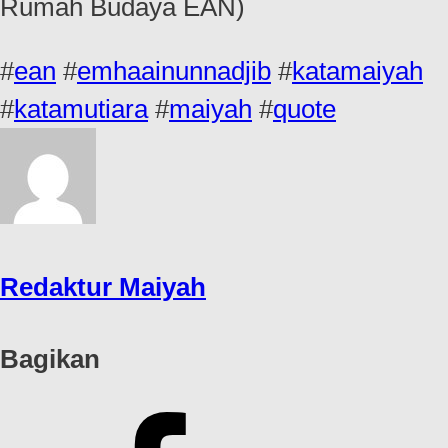
Rumah Budaya EAN)
#
ean
#
emhaainunnadjib
#
katamaiyah
#
katamutiara
#
maiyah
#
quote
Redaktur Maiyah
Bagikan