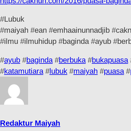
https://caknun.com/2016/puasa-baginda
#Lubuk
#maiyah #ean #emhaainunnadjib #caknu
#ilmu #ilmuhidup #baginda #ayub #ber
#
ayub
#
baginda
#
berbuka
#
bukapuasa
#
katamutiara
#
lubuk
#
maiyah
#
puasa
#
Redaktur Maiyah