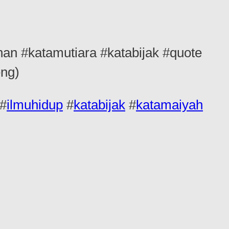
n #katamutiara #katabijak #quote
eng)
#
ilmuhidup
#
katabijak
#
katamaiyah