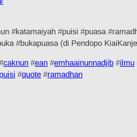
/
n #katamaiyah #puisi #puasa #ramadha
buka #bukapuasa (di Pendopo KiaiKanj
#
caknun
#
ean
#
emhaainunnadjib
#
ilmu
puisi
#
quote
#
ramadhan