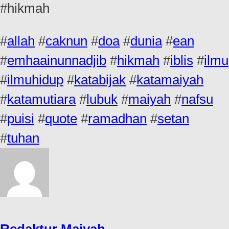
#hikmah
#
allah
#
caknun
#
doa
#
dunia
#
ean
#
emhaainunnadjib
#
hikmah
#
iblis
#
ilmu
#
ilmuhidup
#
katabijak
#
katamaiyah
#
katamutiara
#
lubuk
#
maiyah
#
nafsu
#
puisi
#
quote
#
ramadhan
#
setan
#
tuhan