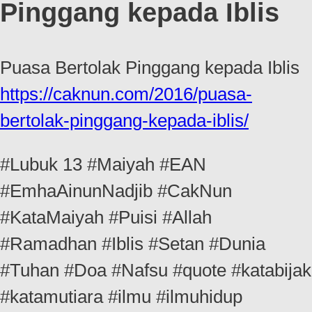
Pinggang kepada Iblis
Puasa Bertolak Pinggang kepada Iblis
https://caknun.com/2016/puasa-
bertolak-pinggang-kepada-iblis/
#Lubuk 13 #Maiyah #EAN
#EmhaAinunNadjib #CakNun
#KataMaiyah #Puisi #Allah
#Ramadhan #Iblis #Setan #Dunia
#Tuhan #Doa #Nafsu #quote #katabijak
#katamutiara #ilmu #ilmuhidup