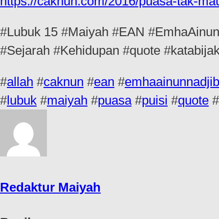
https://caknun.com/2016/puasa-tak-ma
#Lubuk 15 #Maiyah #EAN #EmhaAinunN
#Sejarah #Kehidupan #quote #katabijak
#
allah
#
caknun
#
ean
#
emhaainunnadji
#
lubuk
#
maiyah
#
puasa
#
puisi
#
quote
#
Redaktur Maiyah