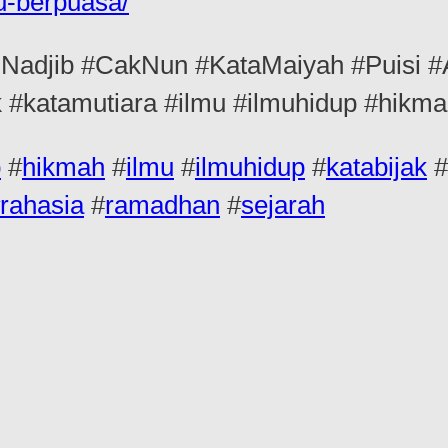
u-berpuasa/
adjib #CakNun #KataMaiyah #Puisi #
 #katamutiara #ilmu #ilmuhidup #hikma
b
#
hikmah
#
ilmu
#
ilmuhidup
#
katabijak
#
rahasia
#
ramadhan
#
sejarah