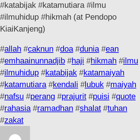
#katabijak #katamutiara #ilmu
#ilmuhidup #hikmah (at Pendopo
KiaiKanjeng)
#
allah
#
caknun
#
doa
#
dunia
#
ean
#
emhaainunnadjib
#
haji
#
hikmah
#
ilmu
#
ilmuhidup
#
katabijak
#
katamaiyah
#
katamutiara
#
kendali
#
lubuk
#
maiyah
#
nafsu
#
perang
#
prajurit
#
puisi
#
quote
#
rahasia
#
ramadhan
#
shalat
#
tuhan
#
zakat