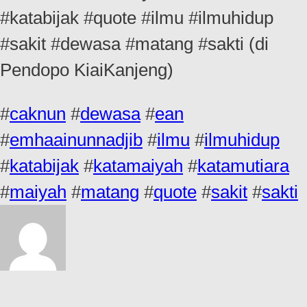
#katabijak #quote #ilmu #ilmuhidup
#sakit #dewasa #matang #sakti (di
Pendopo KiaiKanjeng)
#
caknun
#
dewasa
#
ean
#
emhaainunnadjib
#
ilmu
#
ilmuhidup
#
katabijak
#
katamaiyah
#
katamutiara
#
maiyah
#
matang
#
quote
#
sakit
#
sakti