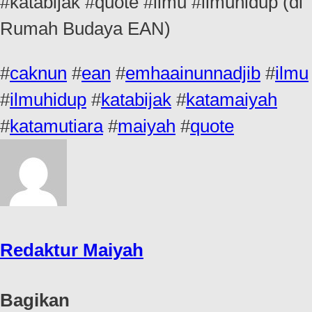
#katabijak #quote #ilmu #ilmuhidup (di
Rumah Budaya EAN)
#
caknun
#
ean
#
emhaainunnadjib
#
ilmu
#
ilmuhidup
#
katabijak
#
katamaiyah
#
katamutiara
#
maiyah
#
quote
Redaktur Maiyah
Bagikan