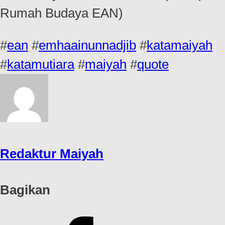
Rumah Budaya EAN)
#
ean
#
emhaainunnadjib
#
katamaiyah
#
katamutiara
#
maiyah
#
quote
Redaktur Maiyah
Bagikan