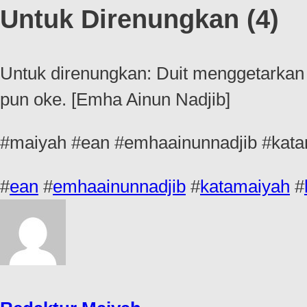
Untuk Direnungkan (4)
Untuk direnungkan: Duit menggetarkan 
pun oke. [Emha Ainun Nadjib]
#maiyah #ean #emhaainunnadjib #kata
#
ean
#
emhaainunnadjib
#
katamaiyah
#