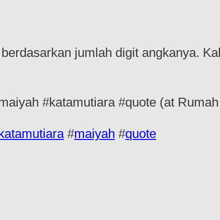
berdasarkan jumlah digit angkanya. Kal
maiyah #katamutiara #quote (at Ruma
katamutiara
#
maiyah
#
quote