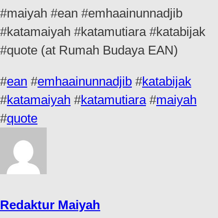
#maiyah #ean #emhaainunnadjib
#katamaiyah #katamutiara #katabijak
#quote (at Rumah Budaya EAN)
#
ean
#
emhaainunnadjib
#
katabijak
#
katamaiyah
#
katamutiara
#
maiyah
#
quote
Redaktur Maiyah