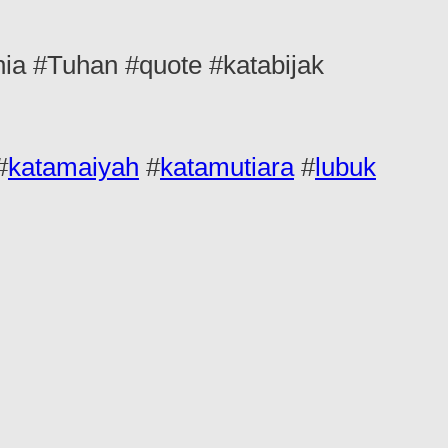
a #Tuhan #quote #katabijak
#
katamaiyah
#
katamutiara
#
lubuk