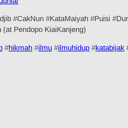
dunia/
ib #CakNun #KataMaiyah #Puisi #Duni
 (at Pendopo KiaiKanjeng)
b
#
hikmah
#
ilmu
#
ilmuhidup
#
katabijak