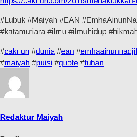
https://caknun.com/2016/menaklukkan-
#Lubuk #Maiyah #EAN #EmhaAinunNadj
#katamutiara #ilmu #ilmuhidup #hikmah
#
caknun
#
dunia
#
ean
#
emhaainunnadji
#
maiyah
#
puisi
#
quote
#
tuhan
Redaktur Maiyah