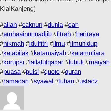
KiaiKanjeng)
#
allah
#
caknun
#
dunia
#
ean
#
emhaainunnadjib
#
fitrah
#
hariraya
#
hikmah
#
idulfitri
#
ilmu
#
ilmuhidup
#
katabijak
#
katamaiyah
#
katamutiara
#
korupsi
#
lailatulqadar
#
lubuk
#
maiyah
#
puasa
#
puisi
#
quote
#
quran
#
ramadan
#
syawal
#
tuhan
#
ustadz