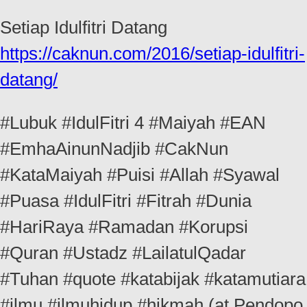
Setiap Idulfitri Datang
https://caknun.com/2016/setiap-idulfitri-
datang/
#Lubuk #IdulFitri 4 #Maiyah #EAN
#EmhaAinunNadjib #CakNun
#KataMaiyah #Puisi #Allah #Syawal
#Puasa #IdulFitri #Fitrah #Dunia
#HariRaya #Ramadan #Korupsi
#Quran #Ustadz #LailatulQadar
#Tuhan #quote #katabijak #katamutiara
#ilmu #ilmuhidup #hikmah (at Pendopo