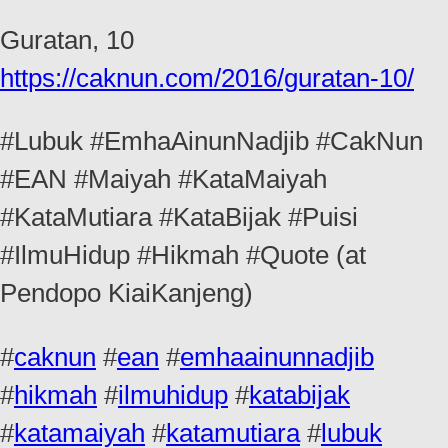
Guratan, 10
https://caknun.com/2016/guratan-10/
#Lubuk #EmhaAinunNadjib #CakNun
#EAN #Maiyah #KataMaiyah
#KataMutiara #KataBijak #Puisi
#IlmuHidup #Hikmah #Quote (at
Pendopo KiaiKanjeng)
#
caknun
#
ean
#
emhaainunnadjib
#
hikmah
#
ilmuhidup
#
katabijak
#
katamaiyah
#
katamutiara
#
lubuk