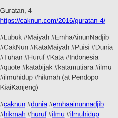
Guratan, 4
https://caknun.com/2016/guratan-4/
#Lubuk #Maiyah #EmhaAinunNadjib
#CakNun #KataMaiyah #Puisi #Dunia
#Tuhan #Huruf #Kata #Indonesia
#quote #katabijak #katamutiara #ilmu
#ilmuhidup #hikmah (at Pendopo
KiaiKanjeng)
#
caknun
#
dunia
#
emhaainunnadjib
#
hikmah
#
huruf
#
ilmu
#
ilmuhidup