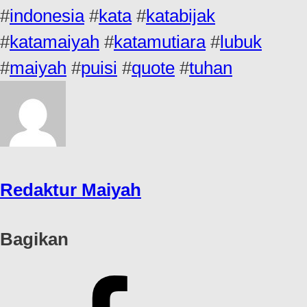
#
indonesia
#
kata
#
katabijak
#
katamaiyah
#
katamutiara
#
lubuk
#
maiyah
#
puisi
#
quote
#
tuhan
Redaktur Maiyah
Bagikan