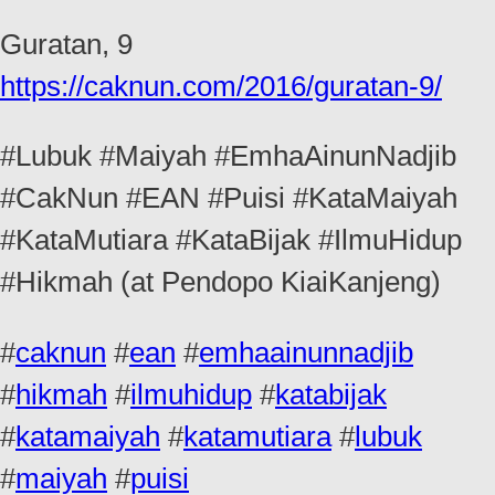
Guratan, 9
https://caknun.com/2016/guratan-9/
#Lubuk #Maiyah #EmhaAinunNadjib
#CakNun #EAN #Puisi #KataMaiyah
#KataMutiara #KataBijak #IlmuHidup
#Hikmah (at Pendopo KiaiKanjeng)
#
caknun
#
ean
#
emhaainunnadjib
#
hikmah
#
ilmuhidup
#
katabijak
#
katamaiyah
#
katamutiara
#
lubuk
#
maiyah
#
puisi