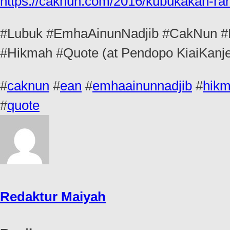
https://caknun.com/2016/kubukakan-rah
#Lubuk #EmhaAinunNadjib #CakNun #E
#Hikmah #Quote (at Pendopo KiaiKanj
#
caknun
#
ean
#
emhaainunnadjib
#
hik
#
quote
Redaktur Maiyah