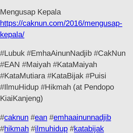
Mengusap Kepala
https://caknun.com/2016/mengusap-
kepala/
#Lubuk #EmhaAinunNadjib #CakNun
#EAN #Maiyah #KataMaiyah
#KataMutiara #KataBijak #Puisi
#IlmuHidup #Hikmah (at Pendopo
KiaiKanjeng)
#
caknun
#
ean
#
emhaainunnadjib
#
hikmah
#
ilmuhidup
#
katabijak