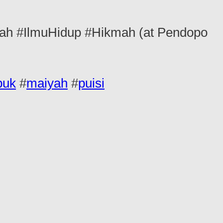
h #IlmuHidup #Hikmah (at Pendopo
buk
#
maiyah
#
puisi