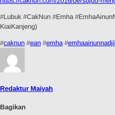
https://caknun.com/2016/bersujud-men
#Lubuk #CakNun #Emha #EmhaAinunNad
KiaiKanjeng)
#
caknun
#
ean
#
emha
#
emhaainunnadji
Redaktur Maiyah
Bagikan