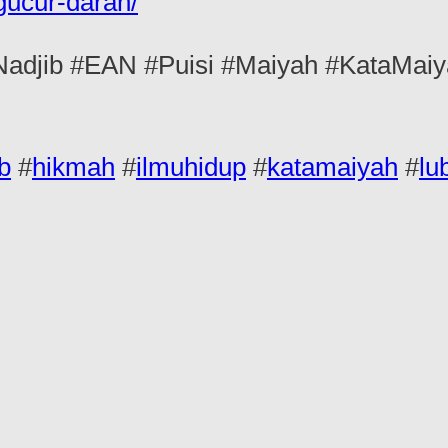
gucur-darah/
jib #EAN #Puisi #Maiyah #KataMaiya
b
#
hikmah
#
ilmuhidup
#
katamaiyah
#
lu