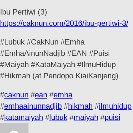
Ibu Pertiwi (3)
https://caknun.com/2016/ibu-pertiwi-3/
#Lubuk #CakNun #Emha
#EmhaAinunNadjib #EAN #Puisi
#Maiyah #KataMaiyah #IlmuHidup
#Hikmah (at Pendopo KiaiKanjeng)
#
caknun
#
ean
#
emha
#
emhaainunnadjib
#
hikmah
#
ilmuhidup
#
katamaiyah
#
lubuk
#
maiyah
#
puisi