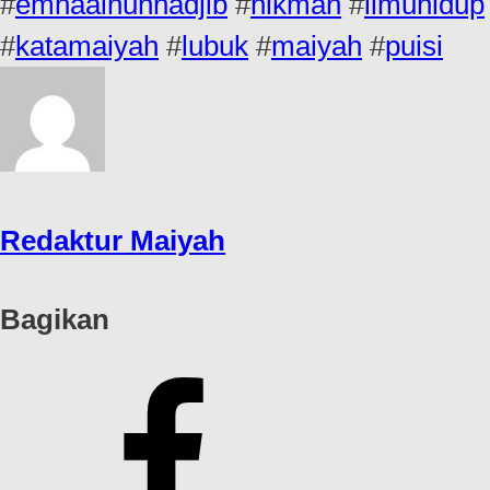
#
emhaainunnadjib
#
hikmah
#
ilmuhidup
#
katamaiyah
#
lubuk
#
maiyah
#
puisi
Redaktur Maiyah
Bagikan