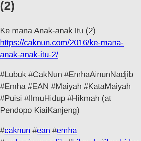
(2)
Ke mana Anak-anak Itu (2)
https://caknun.com/2016/ke-mana-
anak-anak-itu-2/
#Lubuk #CakNun #EmhaAinunNadjib
#Emha #EAN #Maiyah #KataMaiyah
#Puisi #IlmuHidup #Hikmah (at
Pendopo KiaiKanjeng)
#
caknun
#
ean
#
emha