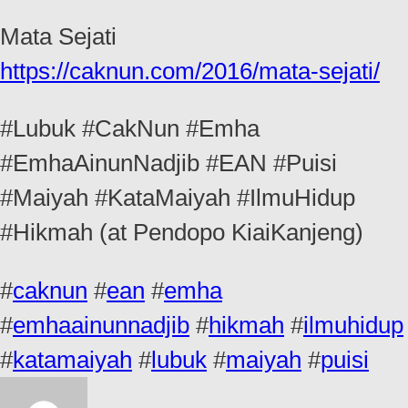
Mata Sejati
https://caknun.com/2016/mata-sejati/
#Lubuk #CakNun #Emha
#EmhaAinunNadjib #EAN #Puisi
#Maiyah #KataMaiyah #IlmuHidup
#Hikmah (at Pendopo KiaiKanjeng)
#
caknun
#
ean
#
emha
#
emhaainunnadjib
#
hikmah
#
ilmuhidup
#
katamaiyah
#
lubuk
#
maiyah
#
puisi