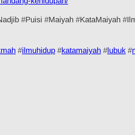
mandang-kehidupan/
jib #Puisi #Maiyah #KataMaiyah #Il
kmah
#
ilmuhidup
#
katamaiyah
#
lubuk
#