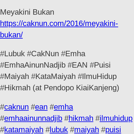
Meyakini Bukan
https://caknun.com/2016/meyakini-
bukan/
#Lubuk #CakNun #Emha
#EmhaAinunNadjib #EAN #Puisi
#Maiyah #KataMaiyah #IlmuHidup
#Hikmah (at Pendopo KiaiKanjeng)
#
caknun
#
ean
#
emha
#
emhaainunnadjib
#
hikmah
#
ilmuhidup
#
katamaiyah
#
lubuk
#
maiyah
#
puisi