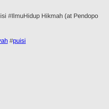
i #IlmuHidup Hikmah (at Pendopo
yah
#
puisi