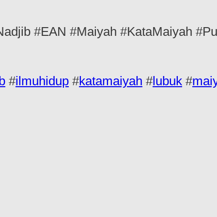
jib #EAN #Maiyah #KataMaiyah #Puis
b
#
ilmuhidup
#
katamaiyah
#
lubuk
#
mai