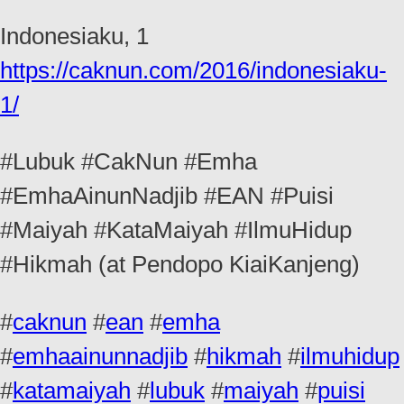
Indonesiaku, 1
https://caknun.com/2016/indonesiaku-
1/
#Lubuk #CakNun #Emha
#EmhaAinunNadjib #EAN #Puisi
#Maiyah #KataMaiyah #IlmuHidup
#Hikmah (at Pendopo KiaiKanjeng)
#
caknun
#
ean
#
emha
#
emhaainunnadjib
#
hikmah
#
ilmuhidup
#
katamaiyah
#
lubuk
#
maiyah
#
puisi