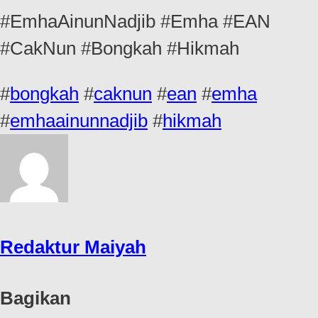
#EmhaAinunNadjib #Emha #EAN
#CakNun #Bongkah #Hikmah
#
bongkah
#
caknun
#
ean
#
emha
#
emhaainunnadjib
#
hikmah
Redaktur Maiyah
Bagikan