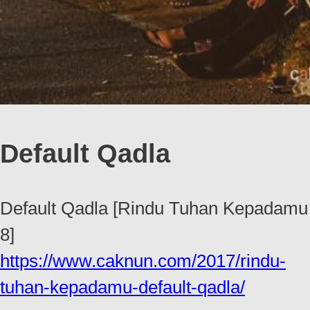
Default Qadla
Default Qadla [Rindu Tuhan Kepadamu
8]
https://www.caknun.com/2017/rindu-
tuhan-kepadamu-default-qadla/