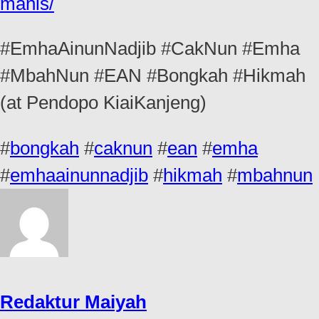
manis/
#EmhaAinunNadjib #CakNun #Emha
#MbahNun #EAN #Bongkah #Hikmah
(at Pendopo KiaiKanjeng)
#
bongkah
#
caknun
#
ean
#
emha
#
emhaainunnadjib
#
hikmah
#
mbahnun
Redaktur Maiyah