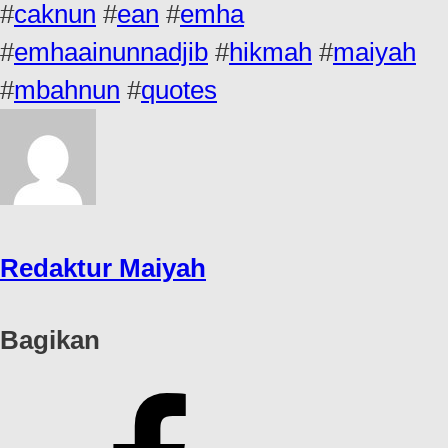
#
caknun
#
ean
#
emha
#
emhaainunnadjib
#
hikmah
#
maiyah
#
mbahnun
#
quotes
Redaktur Maiyah
Bagikan