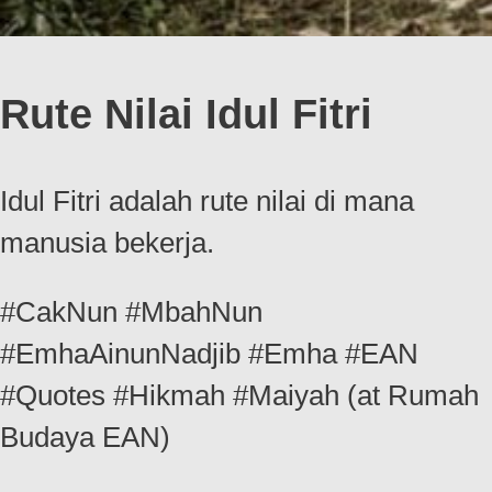
Rute Nilai Idul Fitri
Idul Fitri adalah rute nilai di mana
manusia bekerja.
#CakNun #MbahNun
#EmhaAinunNadjib #Emha #EAN
#Quotes #Hikmah #Maiyah (at Rumah
Budaya EAN)