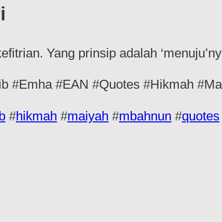
i
kefitrian. Yang prinsip adalah ‘menuju’n
b #Emha #EAN #Quotes #Hikmah #Mai
b
#
hikmah
#
maiyah
#
mbahnun
#
quotes