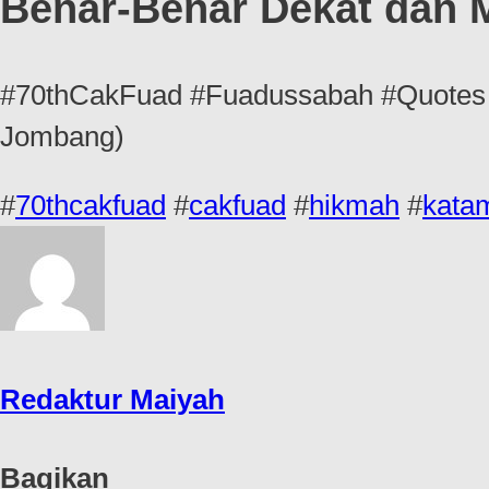
Benar-Benar Dekat dan M
#70thCakFuad #Fuadussabah #Quotes 
Jombang)
#
70thcakfuad
#
cakfuad
#
hikmah
#
kata
Redaktur Maiyah
Bagikan