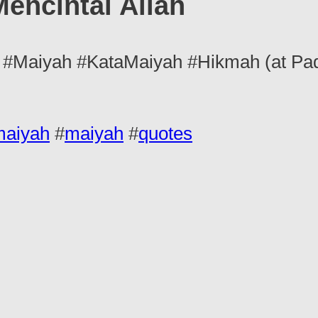
encintai Allah
#Maiyah #KataMaiyah #Hikmah (at Pa
maiyah
#
maiyah
#
quotes