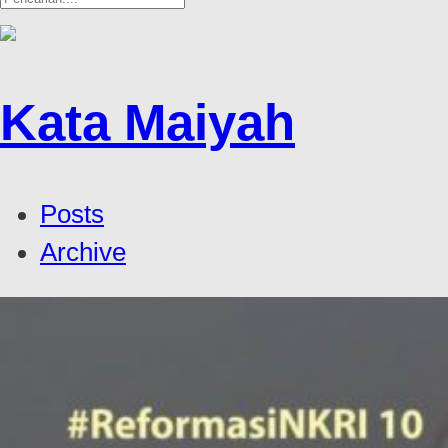
Kata Maiyah
Posts
Archive