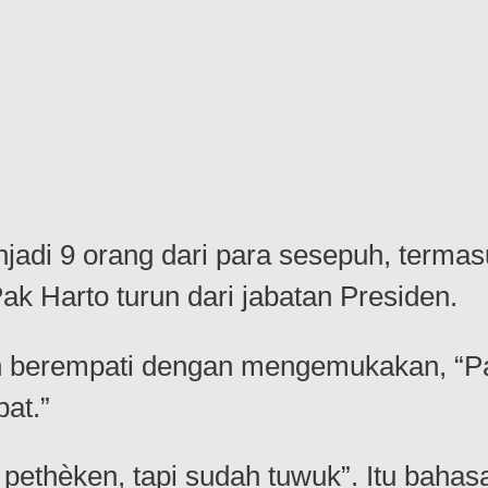
njadi 9 orang dari para sesepuh, terma
 Harto turun dari jabatan Presiden.
n berempati dengan mengemukakan, “Pak
at.”
ethèken, tapi sudah tuwuk”. Itu baha