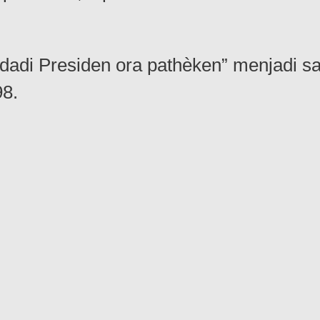
dadi Presiden ora pathèken” menjadi sat
98.