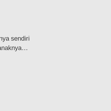
nya sendiri
n anaknya…