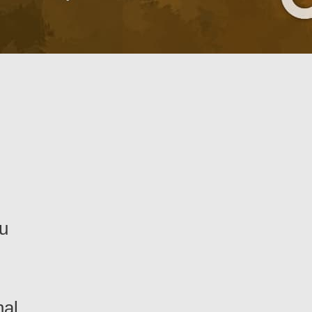
u
nal