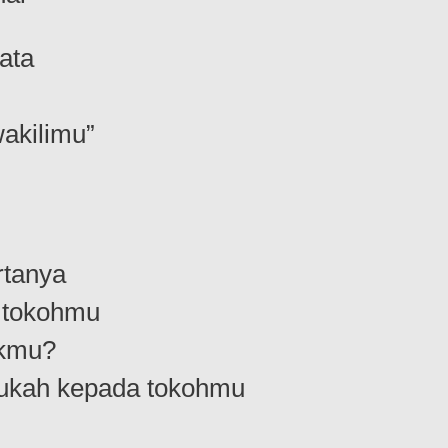
ata
akilimu”
rtanya
 tokohmu
akmu?
taukah kepada tokohmu